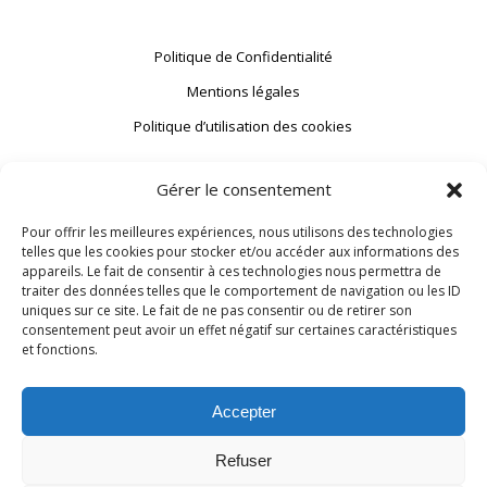
Politique de Confidentialité
Mentions légales
Politique d’utilisation des cookies
Prêt à innover avec nous ?
Gérer le consentement
Pour offrir les meilleures expériences, nous utilisons des technologies
telles que les cookies pour stocker et/ou accéder aux informations des
Contactez nous
appareils. Le fait de consentir à ces technologies nous permettra de
traiter des données telles que le comportement de navigation ou les ID
uniques sur ce site. Le fait de ne pas consentir ou de retirer son
consentement peut avoir un effet négatif sur certaines caractéristiques
Siège social
et fonctions.
31 chemin Joseph Aiguier
13009 Marseille
Accepter
France
Refuser